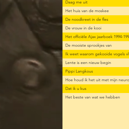
Daag me uit
Het huis van de moskee
De noodkreet in de fles
De vrouw in de kooi
Het officiële Ajax jaarboek 1994-19
De mooiste sprookjes van
Ik weet waarom gekooide vogels v
Lente is een nieuw begin
Pippi Langkous
Hoe houd ik het uit met mijn neuro
Dat ik u kus
Het beste van wat we hebben