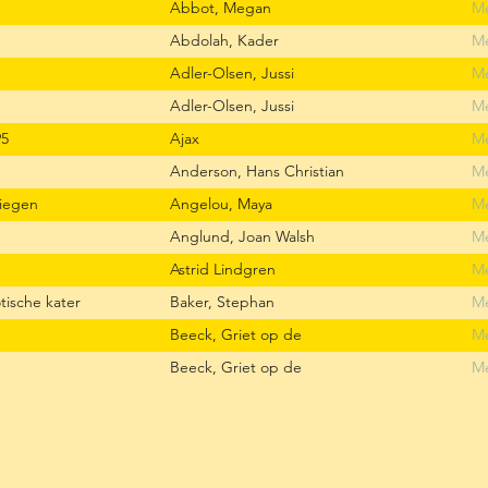
Abbot, Megan
Me
Abdolah, Kader
Me
Adler-Olsen, Jussi
Me
Adler-Olsen, Jussi
Me
95
Ajax
Me
Anderson, Hans Christian
Me
liegen
Angelou, Maya
Me
Anglund, Joan Walsh
Me
Astrid Lindgren
Me
tische kater
Baker, Stephan
Me
Beeck, Griet op de
Me
Beeck, Griet op de
Me