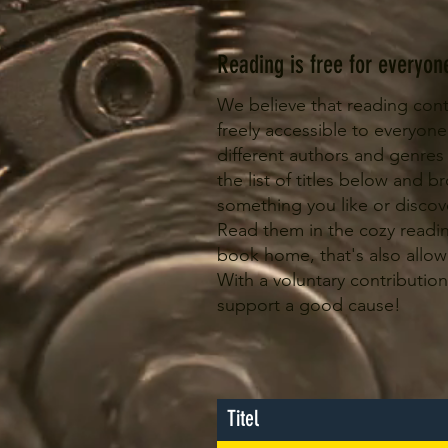
Reading is free for everyon
We believe that reading cont
freely accessible to everyone
different authors and genres
the list of titles below and b
something you like or disco
Read them in the cozy readin
book home, that's also allo
With a voluntary contribution 
support a good cause!
Titel