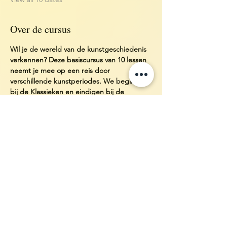
Over de cursus
Wil je de wereld van de kunstgeschiedenis 
verkennen? Deze basiscursus van 10 lessen 
neemt je mee op een reis door 
verschillende kunstperiodes. We beginnen 
bij de Klassieken en eindigen bij de 
hedendaagse kunst, oftewel; van kouros tot 
Kusama...
Startdatum:
 Donderdag 10 september 2026
Tijd: 
19:00u-21:00u (incl. korte pauze)
Prijs:
 € 250,-
Aanmelden: 
www.studionikie.nl
Show More
Aanmelden