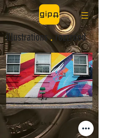
illustrations
.
rozzrood
&lt; Back