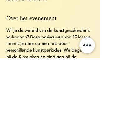
Over het evenement
Wil je de wereld van de kunstgeschiedenis 
verkennen? Deze basiscursus van 10 lessen 
neemt je mee op een reis door 
verschillende kunstperiodes. We beginnen 
bij de Klassieken en eindigen bij de 
hedendaagse kunst, oftewel; van kouros tot 
Kusama...
Startdatum:
 Donderdag 27 augustus 2026
Tijd: 
19:00u-21:00u (incl. korte pauze)
Prijs:
 € 250,-
Aanmelden: 
www.studionikie.nl
Meer weergeven
RESERVEER