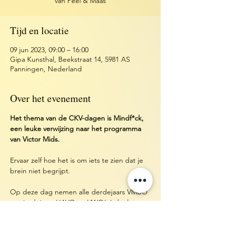
van Peel & Maas
Tijd en locatie
09 jun 2023, 09:00 – 16:00
Gipa Kunsthal, Beekstraat 14, 5981 AS
Panningen, Nederland
Over het evenement
Het thema van de CKV-dagen is Mindf*ck, 
een leuke verwijzing naar het programma 
van Victor Mids.
Ervaar zelf hoe het is om iets te zien dat je 
brein niet begrijpt.
Op deze dag nemen alle derdejaars VMBO 
en vierdejaars HAVO en VWO(+) deel aan 
culturele workshops. Dit is een 
samenwerking van Het Bouwens, Gipa 